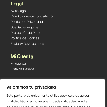
Legal
Aviso legal
Condiciones de contratación
Política de Privacidad
Sus datos seguros
Protección de Datos
Política de Cookies
Envíos y Devoluciones
Mi Cuenta
Mi cuenta
Lista de Deseos
Contacto
Valoramos tu privacidad
Tu Tienda de Segunda Mano, Sambara #101 (Madrid,
28027 – España)
Este portal web únicamente utiliza cookies propias con
912 60 05 55
|
+34 601 23 09 14
finalidad técnica, no recaba ni cede datos de carácter
info@staging.tutiendadesegundamano.com
personal de los usuarios sin conocimiento. Sin embargo,