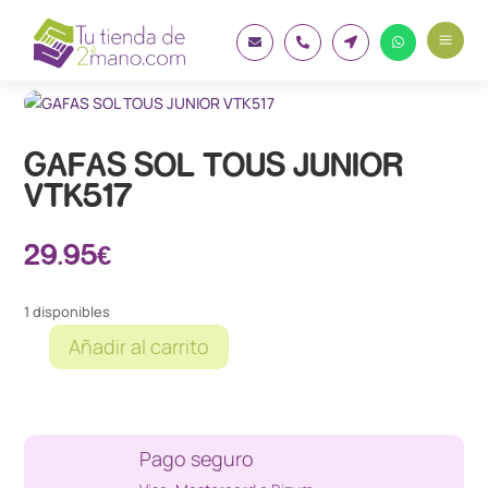
a




GAFAS SOL TOUS JUNIOR
VTK517
29.95
€
1 disponibles
Añadir al carrito
GAFAS
SOL
TOUS
JUNIOR
Pago seguro
VTK517
cantidad