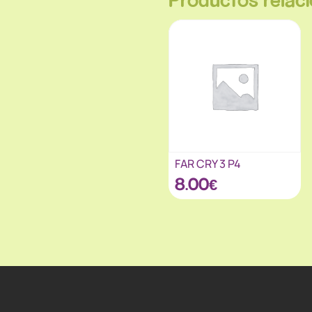
FAR CRY 3 P4
8.00
€