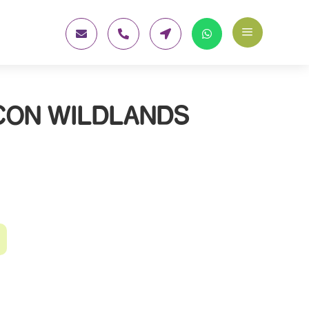
a




CON WILDLANDS