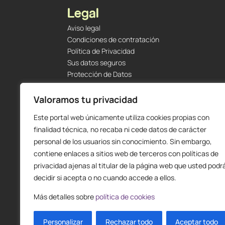
Legal
Aviso legal
Condiciones de contratación
Política de Privacidad
Sus datos seguros
Protección de Datos
Política de Cookies
Envíos y Devoluciones
Valoramos tu privacidad
Este portal web únicamente utiliza cookies propias con
finalidad técnica, no recaba ni cede datos de carácter
personal de los usuarios sin conocimiento. Sin embargo,
contiene enlaces a sitios web de terceros con políticas de
privacidad ajenas al titular de la página web que usted podr
decidir si acepta o no cuando accede a ellos.
Más detalles sobre
política de cookies
Personalizar
Rechazar todo
Aceptar todo