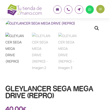
a




GLEYLANCER SEGA MEGA
DRIVE (REPRO)
40.00
€