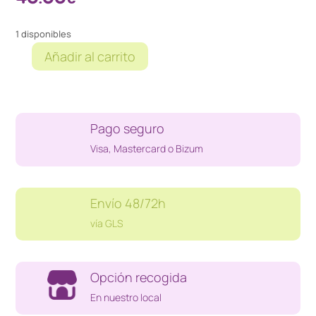
1 disponibles
Añadir al carrito
GLEYLANCER
SEGA
MEGA
DRIVE
Pago seguro
(REPRO)
cantidad
Visa, Mastercard o Bizum
Envío 48/72h
vía GLS
Opción recogida
En nuestro local