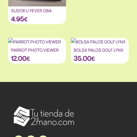
SUDOKU FEVER GBA
4.95
€
PARROT PHOTO VIEWER
BOLSA PALOS GOLF LYNX
12.00
€
35.00
€