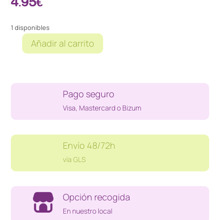
4.95
€
1 disponibles
Añadir al carrito
HERMANO
OSO
GBA
cantidad
Pago seguro
Visa, Mastercard o Bizum
Envío 48/72h
vía GLS
Opción recogida
En nuestro local