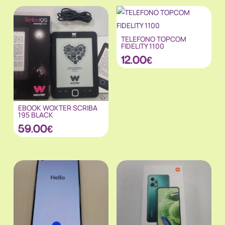
TELEFONO TOPCOM
FIDELITY 1100
12.00
€
EBOOK WOXTER SCRIBA
195 BLACK
59.00
€