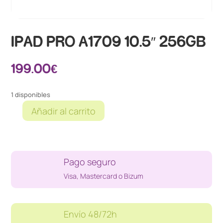
IPAD PRO A1709 10.5″ 256GB
199.00
€
1 disponibles
Añadir al carrito
IPAD
PRO
A1709
10.5"
Pago seguro
256GB
cantidad
Visa, Mastercard o Bizum
Envío 48/72h