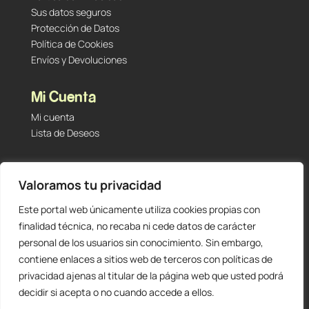
Sus datos seguros
Protección de Datos
Política de Cookies
Envíos y Devoluciones
Mi Cuenta
Mi cuenta
Lista de Deseos
Contacto
Valoramos tu privacidad
Tu Tienda de Segunda Mano, Sambara #101 (Madrid,
28027 – España)
Este portal web únicamente utiliza cookies propias con
912 60 05 55
|
+34 601 23 09 14
finalidad técnica, no recaba ni cede datos de carácter
info@staging.tutiendadesegundamano.com
personal de los usuarios sin conocimiento. Sin embargo,
contiene enlaces a sitios web de terceros con políticas de
privacidad ajenas al titular de la página web que usted podrá
decidir si acepta o no cuando accede a ellos.