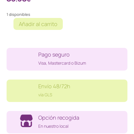
1 disponibles
Añadir al carrito
JAULA
PLEGABLE
MASCOTA
CROFT
Pago seguro
80x55x60
cantidad
Visa, Mastercard o Bizum
Envío 48/72h
vía GLS
Opción recogida
En nuestro local