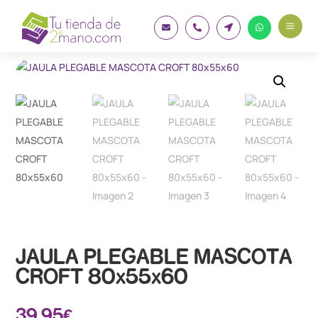
a




JAULA PLEGABLE MASCOTA
CROFT 80x55x60
39.95
€