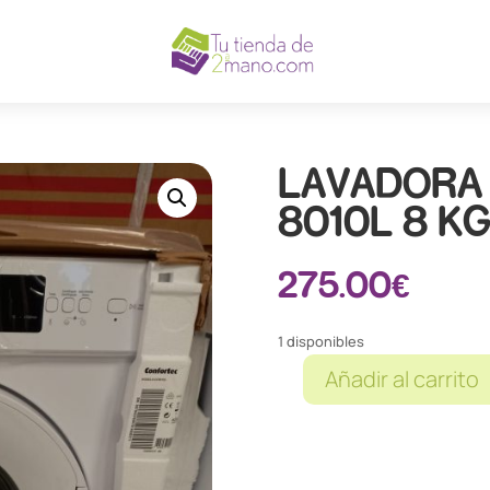
LAVADORA
8010L 8 K
275.00
€
1 disponibles
Añadir al carrito
LAVADORA
CONFORTEC
CF-
8010L