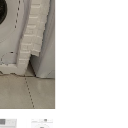
8
KG
cantidad