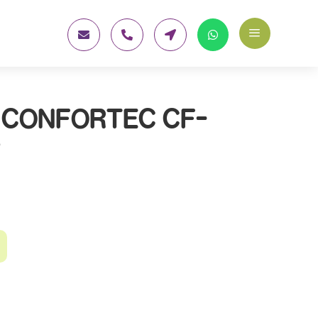
a




 CONFORTEC CF-
G