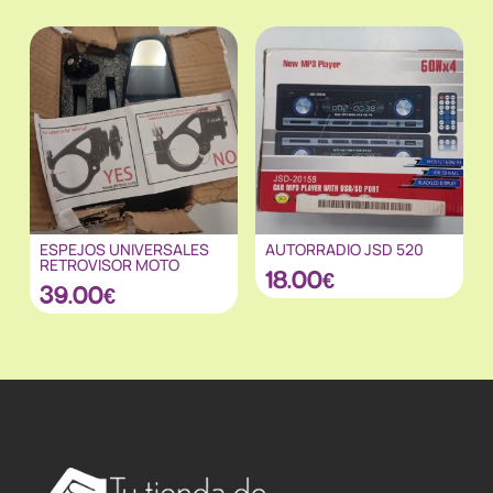
ESPEJOS UNIVERSALES
AUTORRADIO JSD 520
RETROVISOR MOTO
18.00
€
39.00
€