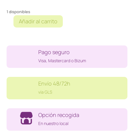
1 disponibles
Añadir al carrito
LUCES
LED
COCHE
HEAD
Pago seguro
LIGHT
H7
Visa, Mastercard o Bizum
cantidad
Envío 48/72h
vía GLS
Opción recogida
En nuestro local