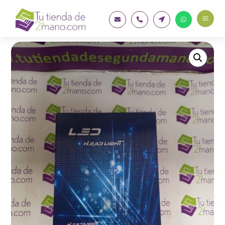
a



