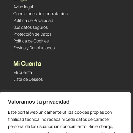
Aviso legal
Condiciones de contratación
Política de Privacidad
Sus datos seguros
Protección de Datos
Política de Cookies
Envíos y Devoluciones
Mi Cuenta
Mi cuenta
Lista de Deseos
Contacto
Valoramos tu privacidad
Tu Tienda de Segunda Mano, Sambara #101 (Madrid,
28027 – España)
Este portal web únicamente utiliza cookies propias con
912 60 05 55
|
+34 601 23 09 14
finalidad técnica, no recaba ni cede datos de carácter
info@staging.tutiendadesegundamano.com
personal de los usuarios sin conocimiento. Sin embargo,