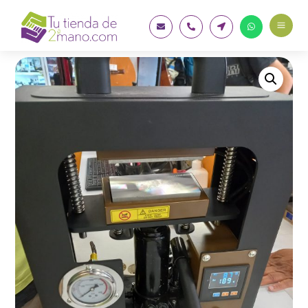
a



