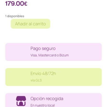
179.00
€
1 disponibles
Añadir al carrito
MAQUINA
PRENSA
COLOFONIA
7
Pago seguro
TONELADAS
900W
Visa, Mastercard o Bizum
cantidad
Envío 48/72h
vía GLS
Opción recogida
En nuestro local