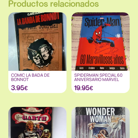
Productos relacionados
COMIC LA BADA DE
SPIDERMAN SPECIAL 60
BONNOT
ANIVERSARIO MARVEL
3.95
€
19.95
€