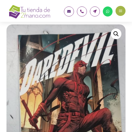
a



