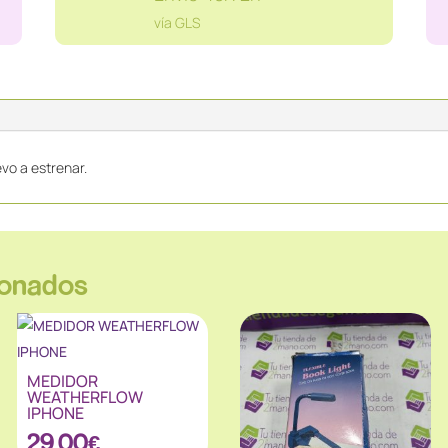
432160
vía GLS
cantidad
evo a estrenar.
ionados
MEDIDOR
WEATHERFLOW
IPHONE
29.00
€