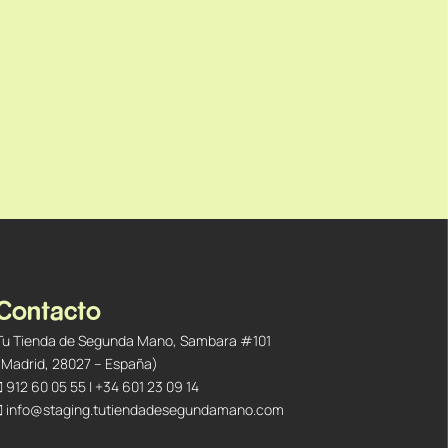
Contacto
Tu Tienda de Segunda Mano, Sambara #101
(Madrid, 28027 – España)
912 60 05 55
|
+34 601 23 09 14
info@staging.tutiendadesegundamano.com