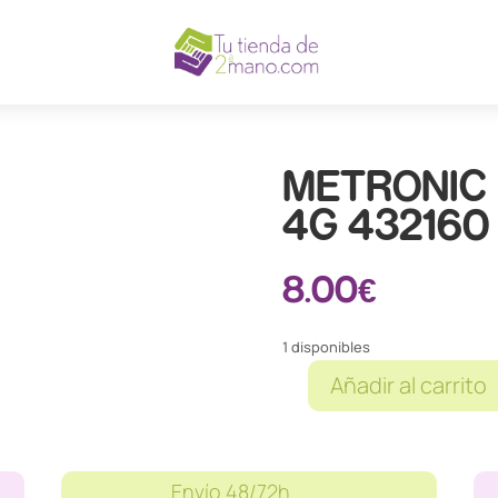
METRONIC 
4G 432160
8.00
€
1 disponibles
Añadir al carrito
METRONIC
FILTRO
ANTENA
4G
Envío 48/72h