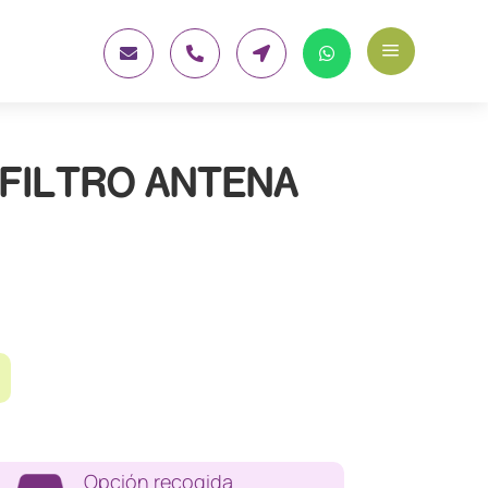
a




FILTRO ANTENA
Opción recogida