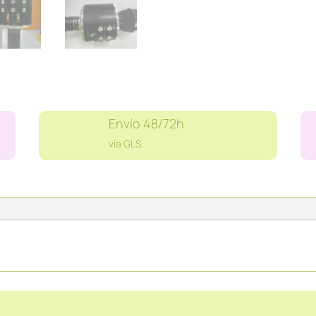
Envío 48/72h
vía GLS