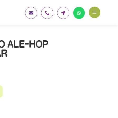
a




O ALE-HOP
AR