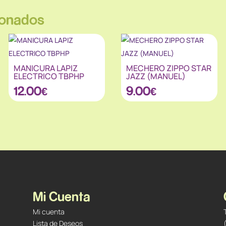
ionados
MANICURA LAPIZ
MECHERO ZIPPO STAR
ELECTRICO TBPHP
JAZZ (MANUEL)
12.00
€
9.00
€
Mi Cuenta
Mi cuenta
Lista de Deseos