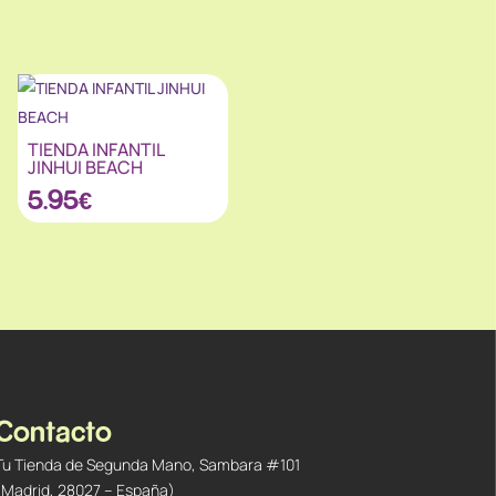
TIENDA INFANTIL
JINHUI BEACH
5.95
€
Contacto
Tu Tienda de Segunda Mano, Sambara #101
(Madrid, 28027 – España)