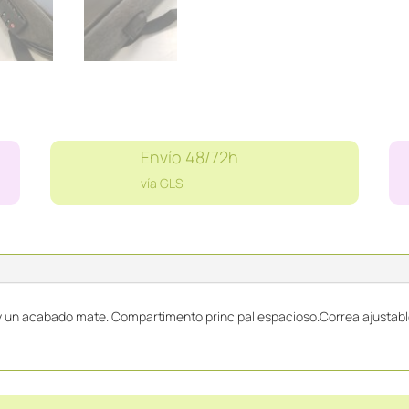
Envío 48/72h
vía GLS
 un acabado mate. Compartimento principal espacioso.Correa ajustable