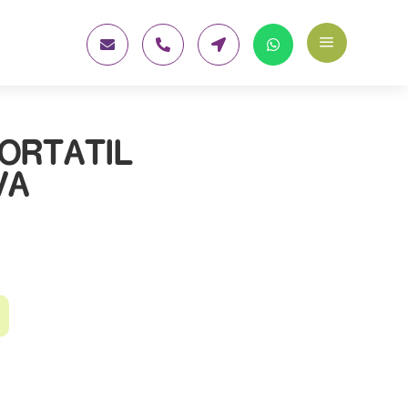
a




ORTATIL
VA