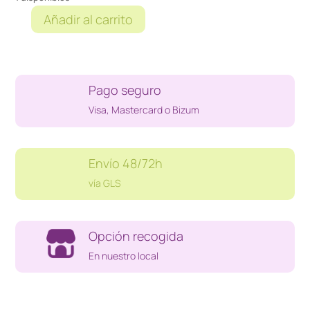
Añadir al carrito
MULTIMETRO
WURTH
0715
53390
Pago seguro
cantidad
Visa, Mastercard o Bizum
Envío 48/72h
vía GLS
Opción recogida
En nuestro local