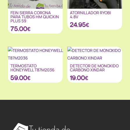
FEIN SIERRA CORONA
ATORNILLADOR RYOBI
PARA TUBOS HM QUICKIN
4.8V
PLUS 59
24.95
€
75.00
€
TERMOSTATO
DETECTOR DE MONOXIDO
HONEYWELL T87M2036
CARBONO XINDAR
59.00
€
19.00
€