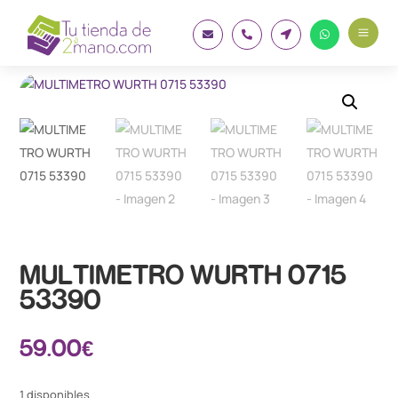
a




MULTIMETRO WURTH 0715
53390
59.00
€
1 disponibles