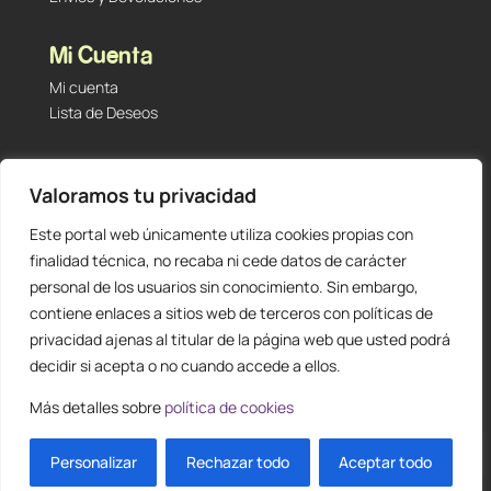
Mi Cuenta
Mi cuenta
Lista de Deseos
Contacto
Valoramos tu privacidad
Tu Tienda de Segunda Mano, Sambara #101 (Madrid,
28027 – España)
Este portal web únicamente utiliza cookies propias con
912 60 05 55
|
+34 601 23 09 14
finalidad técnica, no recaba ni cede datos de carácter
info@staging.tutiendadesegundamano.com
personal de los usuarios sin conocimiento. Sin embargo,
contiene enlaces a sitios web de terceros con políticas de
privacidad ajenas al titular de la página web que usted podrá
decidir si acepta o no cuando accede a ellos.
Más detalles sobre
política de cookies
0
ES
Personalizar
Rechazar todo
Aceptar todo
Diseño y creación web by
Publydea
© |
Todos los derechos reservados