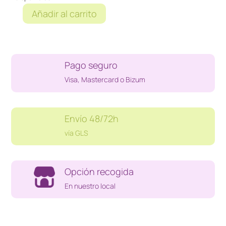
Añadir al carrito
OBLIVION
XBOX
360
cantidad
Pago seguro
Visa, Mastercard o Bizum
Envío 48/72h
vía GLS
Opción recogida
En nuestro local