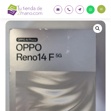
a



