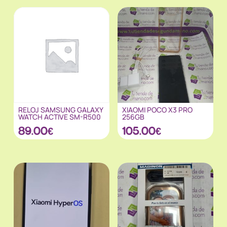
RELOJ SAMSUNG GALAXY
XIAOMI POCO X3 PRO
WATCH ACTIVE SM-R500
256GB
89.00
€
105.00
€