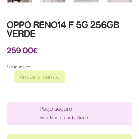
OPPO RENO14 F 5G 256GB
VERDE
259.00
€
1 disponibles
Añadir al carrito
OPPO
RENO14
F
5G
Pago seguro
256GB
VERDE
Visa, Mastercard o Bizum
cantidad