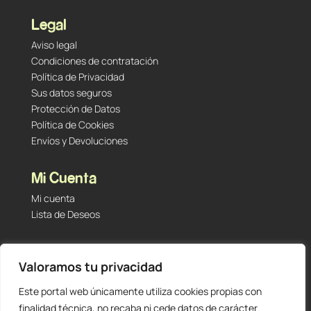
Legal
Aviso legal
Condiciones de contratación
Política de Privacidad
Sus datos seguros
Protección de Datos
Política de Cookies
Envíos y Devoluciones
Mi Cuenta
Mi cuenta
Lista de Deseos
Contacto
Valoramos tu privacidad
Tu Tienda de Segunda Mano, Sambara #101 (Madrid,
28027 – España)
Este portal web únicamente utiliza cookies propias con
912 60 05 55
|
+34 601 23 09 14
finalidad técnica, no recaba ni cede datos de carácter