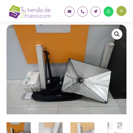
a



