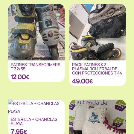
PATINES TRANSFORMERS
PACK PATINES K2
T.32/35
PLASMA ROLLERBALDE
CON PROTECCIONES T 44
12.00
€
49.00
€
ESTERILLA + CHANCLAS
PLAYA
7.95
€