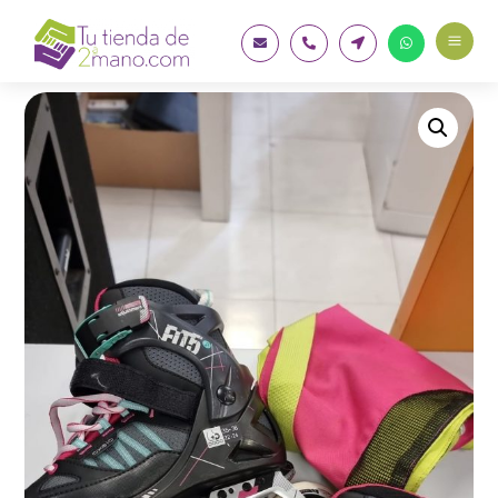
a



