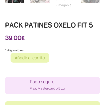
PACK PATINES OXELO FIT 5
39.00
€
1 disponibles
Añadir al carrito
PACK
PATINES
OXELO
FIT
Pago seguro
5
cantidad
Visa, Mastercard o Bizum