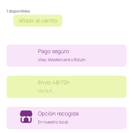
1 disponibles
Añadir al carrito
PALOMITERO
ALE-
HOP
PELOTA
Pago seguro
FUTBOL
cantidad
Visa, Mastercard o Bizum
Envío 48/72h
vía GLS
Opción recogida
En nuestro local