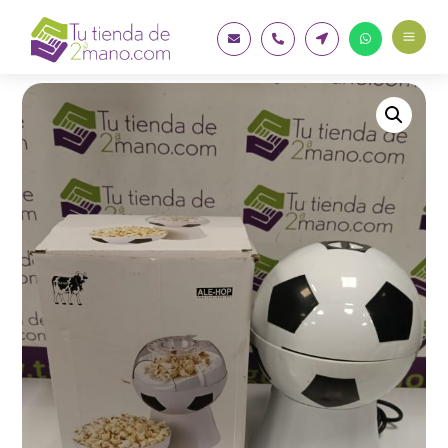
a



