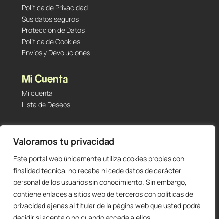
Política de Privacidad
Sus datos seguros
Protección de Datos
Política de Cookies
Envíos y Devoluciones
Mi Cuenta
Mi cuenta
Lista de Deseos
Contacto
Valoramos tu privacidad
Tu Tienda de Segunda Mano, Sambara #101 (Madrid,
28027 – España)
Este portal web únicamente utiliza cookies propias con
912 60 05 55
|
+34 601 23 09 14
finalidad técnica, no recaba ni cede datos de carácter
info@staging.tutiendadesegundamano.com
personal de los usuarios sin conocimiento. Sin embargo,
contiene enlaces a sitios web de terceros con políticas de
privacidad ajenas al titular de la página web que usted podrá
decidir si acepta o no cuando accede a ellos.