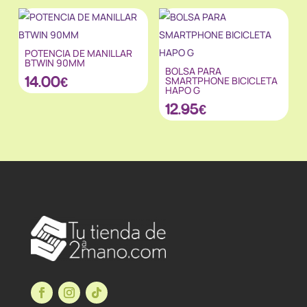
POTENCIA DE MANILLAR
BTWIN 90MM
BOLSA PARA
14.00
€
SMARTPHONE BICICLETA
HAPO G
12.95
€