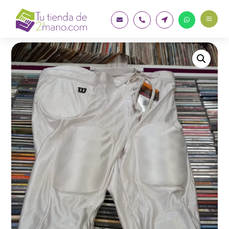
a



