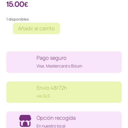
15.00
€
1 disponibles
Añadir al carrito
PANTALONES
FUTBOL
AMERICANO
WILSON
Pago seguro
WTF5621
cantidad
Visa, Mastercard o Bizum
Envío 48/72h
vía GLS
Opción recogida
En nuestro local