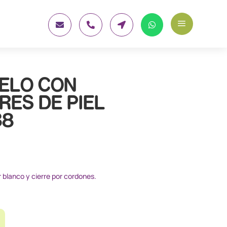
a




IELO CON
ES DE PIEL
38
or blanco y cierre por cordones.