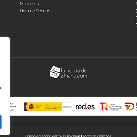
Mi cuenta
Lista de Deseos
á
Diseño y creación web by
Publydea
© |
Todos los derechos