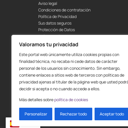
Aviso legal
Condiciones de contratación
Política de Privacidad
Sus datos seguros
Protección de Datos
Política de Cookies
Envíos y Devoluciones
Valoramos tu privacidad
Este portal web únicamente utiliza cookies propias con
finalidad técnica, no recaba ni cede datos de carácter
personal de los usuarios sin conocimiento. Sin embargo,
contiene enlaces a sitios web de terceros con políticas de
privacidad ajenas al titular de la página web que usted podr
decidir si acepta o no cuando accede a ellos.
Más detalles sobre
política de cookies
Personalizar
Rechazar todo
Aceptar todo
ES