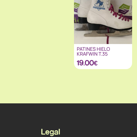
PATINES HIELO
KRAFWIN T.35
19.00
€
Legal