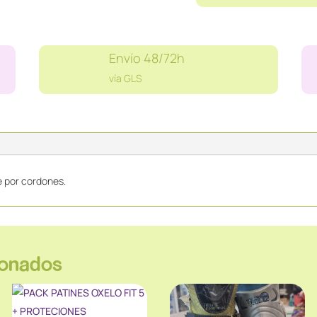
HIELO
CON
PROTECTORES
Envío 48/72h
DE
vía GLS
PIEL
DAOUST
T38
cantidad
re por cordones.
ionados