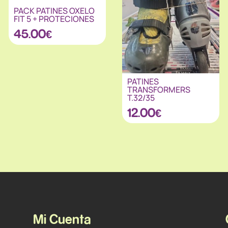
PACK PATINES OXELO
FIT 5 + PROTECIONES
45.00
€
PATINES
TRANSFORMERS
T.32/35
12.00
€
Mi Cuenta