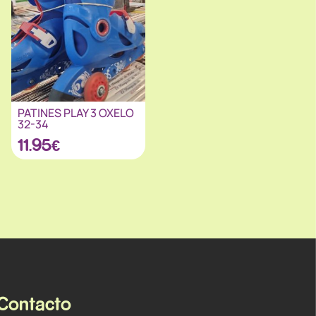
PATINES PLAY 3 OXELO
32-34
11.95
€
Contacto