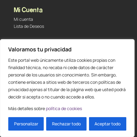
Mi Cuenta
Mi cuenta
Lista de Deseos
Contacto
Valoramos tu privacidad
Tu Tienda de Segunda Mano, Sambara #101 (Madrid,
28027 – España)
Este portal web únicamente utiliza cookies propias con
912 60 05 55
|
+34 601 23 09 14
finalidad técnica, no recaba ni cede datos de carácter
info@staging.tutiendadesegundamano.com
personal de los usuarios sin conocimiento. Sin embargo,
contiene enlaces a sitios web de terceros con políticas de
privacidad ajenas al titular de la página web que usted podrá
decidir si acepta o no cuando accede a ellos.
Más detalles sobre
política de cookies
0
ES
Personalizar
Diseño y creación web by
Rechazar todo
Publydea
© |
Todos los derechos reservados
Aceptar todo