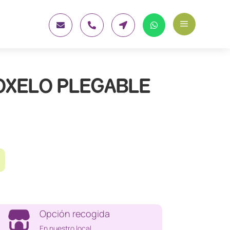
a




OXELO PLEGABLE
Opción recogida
En nuestro local