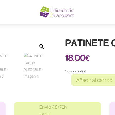
PATINETE 
18.00
€
1 disponibles
Añadir al carrito
PATINETE
OXELO
PLEGABLE
cantidad
Envío 48/72h
vía GLS