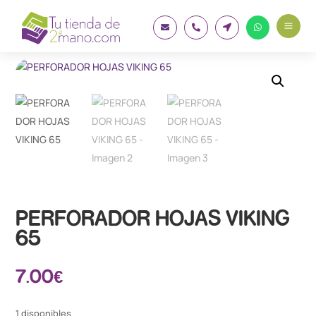
a




PERFORADOR HOJAS VIKING
65
7.00
€
1 disponibles