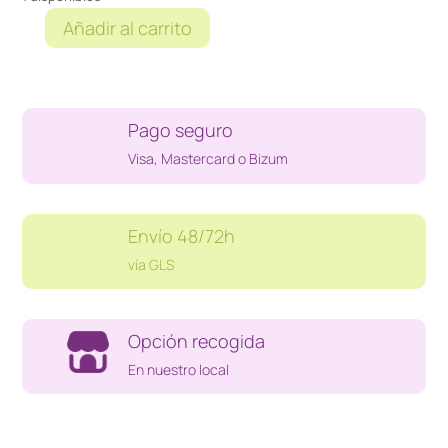
Añadir al carrito
PERFORADOR
HOJAS
VIKING
65
Pago seguro
cantidad
Visa, Mastercard o Bizum
Envío 48/72h
vía GLS
Opción recogida
En nuestro local