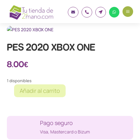
a




PES 2020 XBOX ONE
8.00
€
1 disponibles
Añadir al carrito
PES
2020
XBOX
ONE
Pago seguro
cantidad
Visa, Mastercard o Bizum