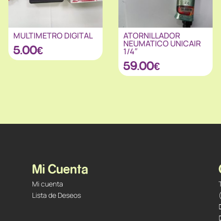
MULTIMETRO DIGITAL
ATORNILLADOR
NEUMATICO UNICAIR
5.00
€
1/4″
59.00
€
Mi Cuenta
Mi cuenta
Lista de Deseos