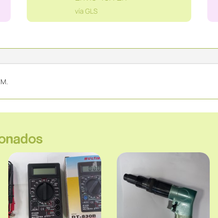
32
vía GLS
M
cantidad
2M.
ionados