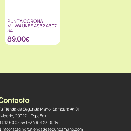
PUNTA CORONA
MILWAUKEE 4932 4307
34
89.00
€
Contacto
Tu Tienda de Segunda Mano, Sambara #101
(Madrid, 28027 – España)
912 60 05 55
|
+34 601 23 09 14
info@staging.tutiendadesegundamano.com