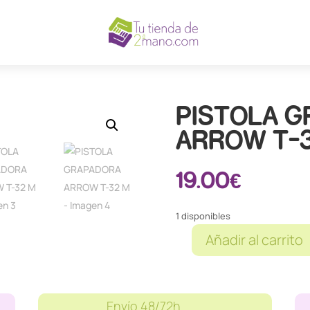
PISTOLA 
ARROW T-
19.00
€
1 disponibles
Añadir al carrito
PISTOLA
GRAPADORA
ARROW
T-
Envío 48/72h