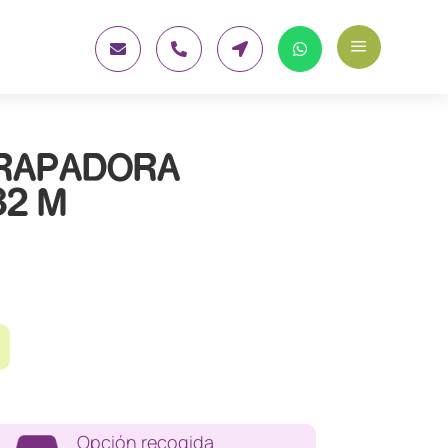
a




GRAPADORA
32 M
Opción recogida