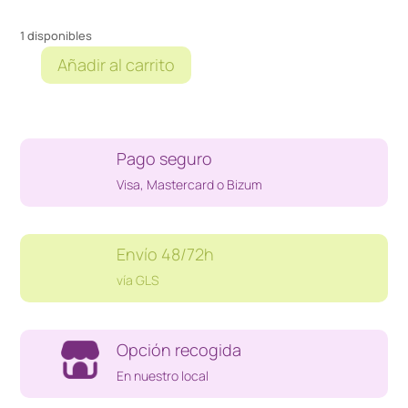
1 disponibles
Añadir al carrito
PISTOLA
SCANNER
BARCODE
SCANNER
Pago seguro
cantidad
Visa, Mastercard o Bizum
Envío 48/72h
vía GLS
Opción recogida
En nuestro local