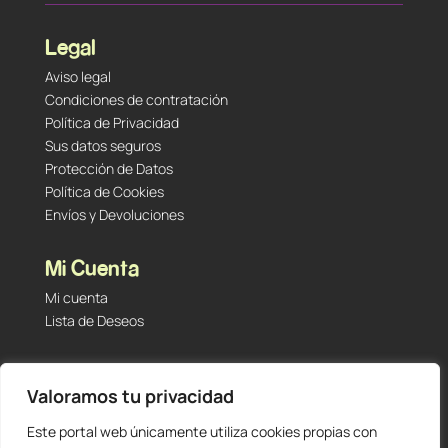
Legal
Aviso legal
Condiciones de contratación
Política de Privacidad
Sus datos seguros
Protección de Datos
Política de Cookies
Envíos y Devoluciones
Mi Cuenta
Mi cuenta
Lista de Deseos
Contacto
Valoramos tu privacidad
Tu Tienda de Segunda Mano, Sambara #101 (Madrid,
28027 – España)
Este portal web únicamente utiliza cookies propias con