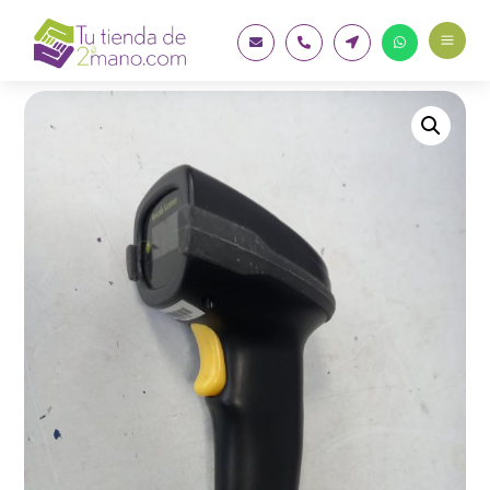
a



