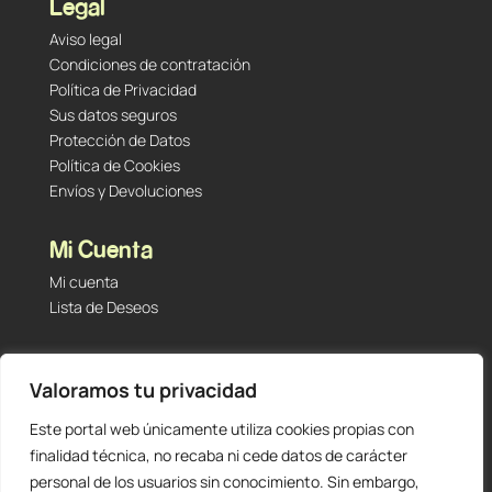
Legal
Aviso legal
Condiciones de contratación
Política de Privacidad
Sus datos seguros
Protección de Datos
Política de Cookies
Envíos y Devoluciones
Mi Cuenta
Mi cuenta
Lista de Deseos
Contacto
Valoramos tu privacidad
Tu Tienda de Segunda Mano, Sambara #101 (Madrid,
28027 – España)
Este portal web únicamente utiliza cookies propias con
912 60 05 55
|
+34 601 23 09 14
finalidad técnica, no recaba ni cede datos de carácter
info@staging.tutiendadesegundamano.com
personal de los usuarios sin conocimiento. Sin embargo,