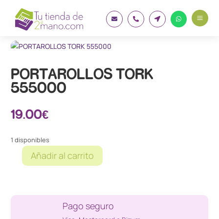
a




PORTAROLLOS TORK
555000
19.00
€
1 disponibles
Añadir al carrito
PORTAROLLOS
TORK
555000
cantidad
Pago seguro