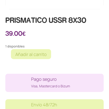
PRISMATICO USSR 8X30
39.00
€
1 disponibles
Añadir al carrito
PRISMATICO
USSR
8X30
cantidad
Pago seguro
Visa, Mastercard o Bizum
Envío 48/72h