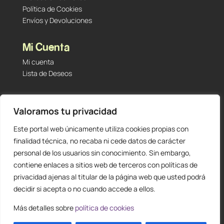
Política de Cookies
Envíos y Devoluciones
Mi Cuenta
Mi cuenta
Lista de Deseos
Contacto
Valoramos tu privacidad
Tu Tienda de Segunda Mano, Sambara #101 (Madrid,
28027 – España)
Este portal web únicamente utiliza cookies propias con
912 60 05 55
|
+34 601 23 09 14
finalidad técnica, no recaba ni cede datos de carácter
info@staging.tutiendadesegundamano.com
personal de los usuarios sin conocimiento. Sin embargo,
contiene enlaces a sitios web de terceros con políticas de
privacidad ajenas al titular de la página web que usted podrá
decidir si acepta o no cuando accede a ellos.
Más detalles sobre
política de cookies
0