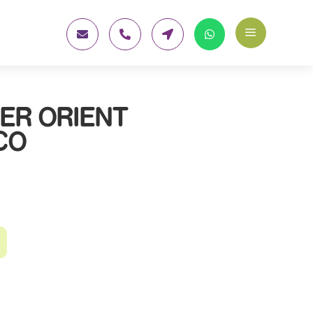
a




ER ORIENT
CO