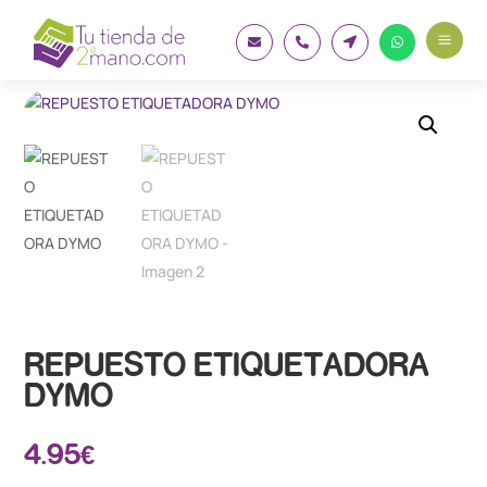
a




REPUESTO ETIQUETADORA
DYMO
4.95
€