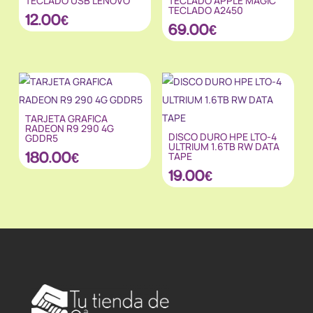
TECLADO USB LENOVO
TECLADO APPLE MAGIC
TECLADO A2450
12.00
€
69.00
€
TARJETA GRAFICA
RADEON R9 290 4G
DISCO DURO HPE LTO-4
GDDR5
ULTRIUM 1.6TB RW DATA
180.00
€
TAPE
19.00
€