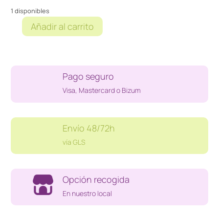
1 disponibles
Añadir al carrito
REPUESTO
ETIQUETADORA
DYMO
cantidad
Pago seguro
Visa, Mastercard o Bizum
Envío 48/72h
vía GLS
Opción recogida
En nuestro local