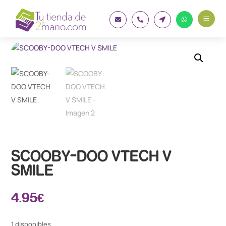
a




SCOOBY-DOO VTECH V
SMILE
4.95
€
1 disponibles