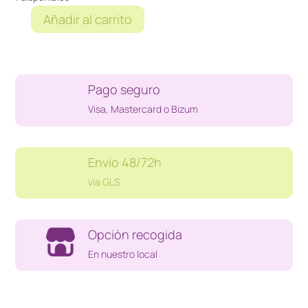
Añadir al carrito
SCOOBY-
DOO
VTECH
V
Pago seguro
SMILE
cantidad
Visa, Mastercard o Bizum
Envío 48/72h
vía GLS
Opción recogida
En nuestro local