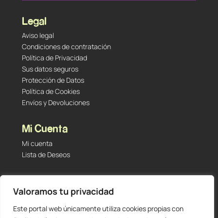
Legal
Aviso legal
Condiciones de contratación
Política de Privacidad
Sus datos seguros
Protección de Datos
Política de Cookies
Envíos y Devoluciones
Mi Cuenta
Mi cuenta
Lista de Deseos
Contacto
Valoramos tu privacidad
Tu Tienda de Segunda Mano, Sambara #101 (Madrid,
28027 – España)
Este portal web únicamente utiliza cookies propias con
912 60 05 55
|
+34 601 23 09 14