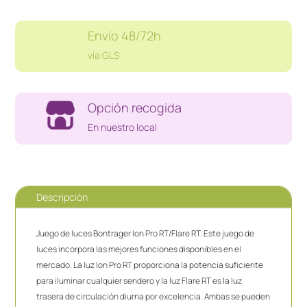
/
FLARE
Envío 48/72h
RT
BIKE
vía GLS
cantidad
Opción recogida
En nuestro local
Descripción
Juego de luces Bontrager Ion Pro RT/Flare RT. Este juego de
luces incorpora las mejores funciones disponibles en el
mercado. La luz Ion Pro RT proporciona la potencia suficiente
para iluminar cualquier sendero y la luz Flare RT es la luz
trasera de circulación diurna por excelencia. Ambas se pueden