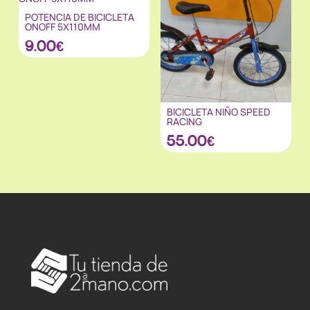
POTENCIA DE BICICLETA
ONOFF 5X110MM
9.00
€
BICICLETA NIÑO SPEED
RACING
55.00
€