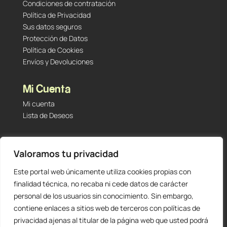
Condiciones de contratación
Política de Privacidad
Sus datos seguros
Protección de Datos
Política de Cookies
Envíos y Devoluciones
Mi Cuenta
Mi cuenta
Lista de Deseos
Contacto
Valoramos tu privacidad
Tu Tienda de Segunda Mano, Sambara #101 (Madrid,
28027 – España)
Este portal web únicamente utiliza cookies propias con
912 60 05 55
|
+34 601 23 09 14
finalidad técnica, no recaba ni cede datos de carácter
info@staging.tutiendadesegundamano.com
personal de los usuarios sin conocimiento. Sin embargo,
contiene enlaces a sitios web de terceros con políticas de
privacidad ajenas al titular de la página web que usted podrá