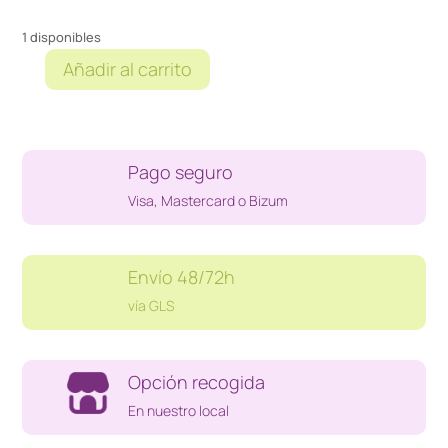
1 disponibles
Añadir al carrito
SILLA
RUEDAS
NEGRA
(FALTA
Pago seguro
REPOSAPIES)
cantidad
Visa, Mastercard o Bizum
Envío 48/72h
vía GLS
Opción recogida
En nuestro local