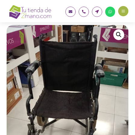
a



