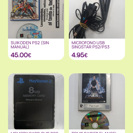
SUIKODEN PS2 (SIN
MICROFONO USB
MANUAL)
SINGSTAR PS2/PS3
45.00
€
4.95
€