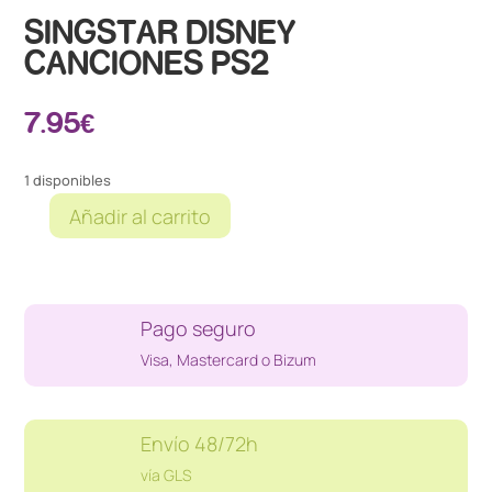
SINGSTAR DISNEY
CANCIONES PS2
7.95
€
1 disponibles
Añadir al carrito
SINGSTAR
DISNEY
CANCIONES
PS2
Pago seguro
cantidad
Visa, Mastercard o Bizum
Envío 48/72h
vía GLS