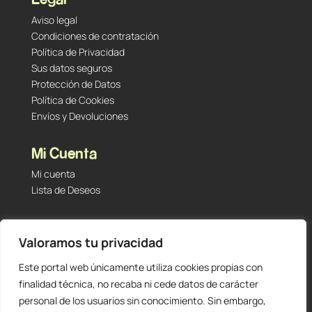
Aviso legal
Condiciones de contratación
Política de Privacidad
Sus datos seguros
Protección de Datos
Política de Cookies
Envíos y Devoluciones
Mi Cuenta
Mi cuenta
Lista de Deseos
Contacto
Valoramos tu privacidad
Tu Tienda de Segunda Mano, Sambara #101 (Madrid,
28027 – España)
Este portal web únicamente utiliza cookies propias con
912 60 05 55
|
+34 601 23 09 14
finalidad técnica, no recaba ni cede datos de carácter
info@staging.tutiendadesegundamano.com
personal de los usuarios sin conocimiento. Sin embargo,