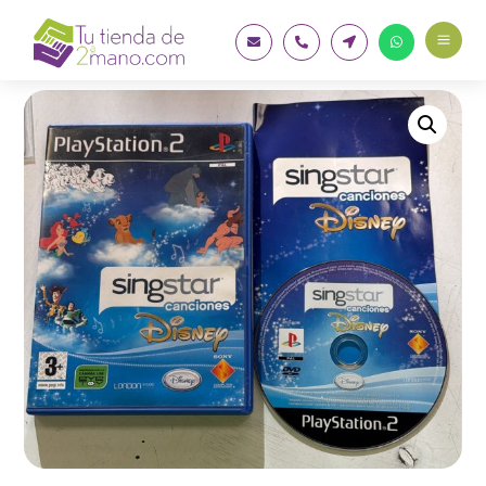
a



