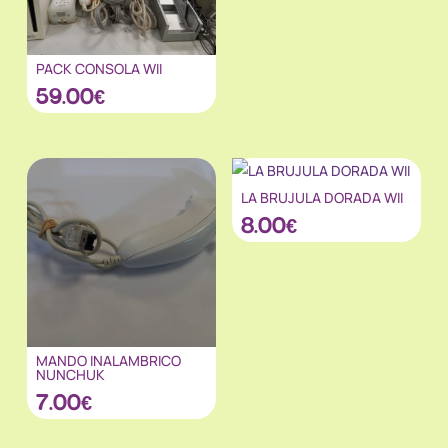
PACK CONSOLA WII
59.00
€
LA BRUJULA DORADA WII
8.00
€
MANDO INALAMBRICO
NUNCHUK
7.00
€