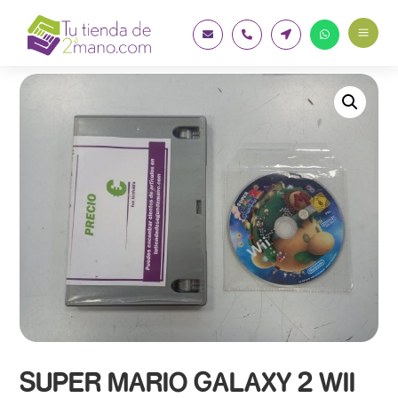
a




SUPER MARIO GALAXY 2 WII