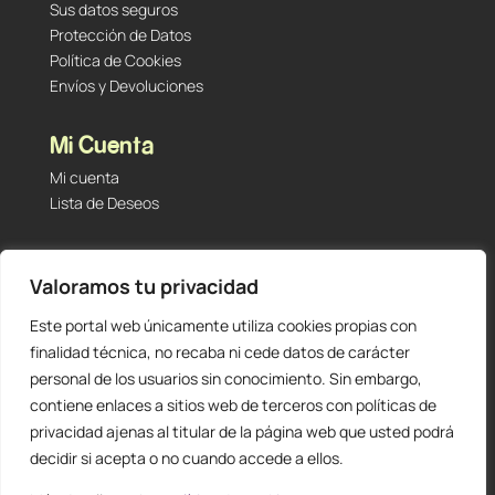
Sus datos seguros
Protección de Datos
Política de Cookies
Envíos y Devoluciones
Mi Cuenta
Mi cuenta
Lista de Deseos
Contacto
Valoramos tu privacidad
Tu Tienda de Segunda Mano, Sambara #101 (Madrid,
28027 – España)
Este portal web únicamente utiliza cookies propias con
912 60 05 55
|
+34 601 23 09 14
finalidad técnica, no recaba ni cede datos de carácter
info@staging.tutiendadesegundamano.com
personal de los usuarios sin conocimiento. Sin embargo,
contiene enlaces a sitios web de terceros con políticas de
privacidad ajenas al titular de la página web que usted podrá
decidir si acepta o no cuando accede a ellos.