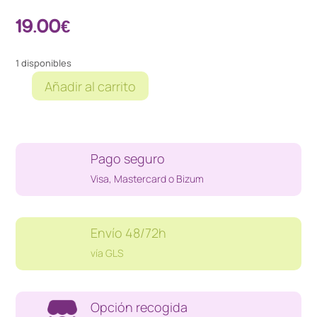
19.00
€
1 disponibles
Añadir al carrito
SUPER
MARIO
GALAXY
2
Pago seguro
WII
cantidad
Visa, Mastercard o Bizum
Envío 48/72h
vía GLS
Opción recogida