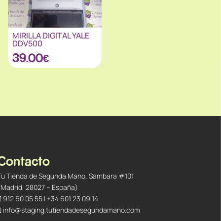
MIRILLA DIGITAL YALE
DDV500
39.00
€
Contacto
Tu Tienda de Segunda Mano, Sambara #101
(Madrid, 28027 – España)
912 60 05 55
|
+34 601 23 09 14
info@staging.tutiendadesegundamano.com