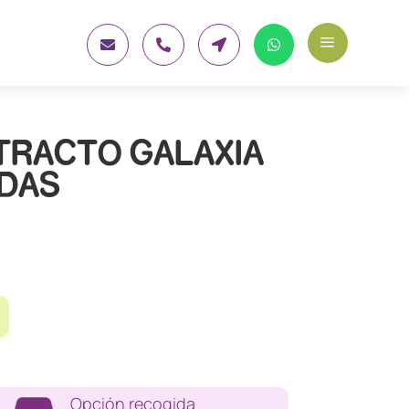
a




TRACTO GALAXIA
ADAS
Opción recogida