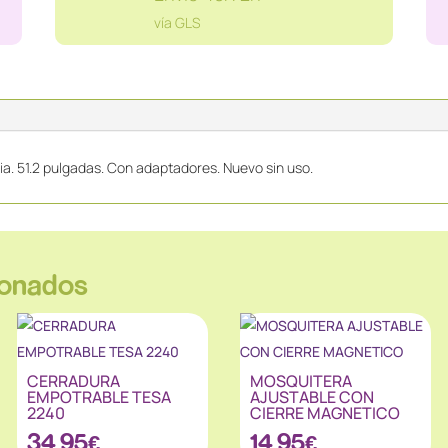
PULGADAS
vía GLS
cantidad
ia. 51.2 pulgadas. Con adaptadores. Nuevo sin uso.
ionados
CERRADURA
MOSQUITERA
EMPOTRABLE TESA
AJUSTABLE CON
2240
CIERRE MAGNETICO
34.95
€
14.95
€