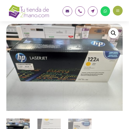
a



