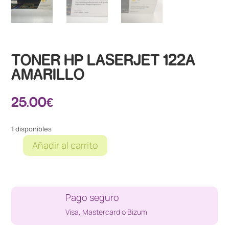
TONER HP LASERJET 122A
AMARILLO
25.00
€
1 disponibles
Añadir al carrito
TONER
HP
LASERJET
122A
Pago seguro
AMARILLO
cantidad
Visa, Mastercard o Bizum