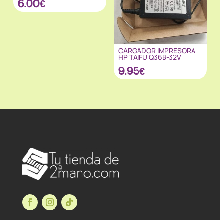
6.00
€
CARGADOR IMPRESORA
HP TAIFU Q36B-32V
9.95
€