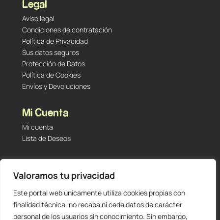
Legal
Aviso legal
Condiciones de contratación
Política de Privacidad
Sus datos seguros
Protección de Datos
Política de Cookies
Envíos y Devoluciones
Mi Cuenta
Mi cuenta
Lista de Deseos
Contacto
Valoramos tu privacidad
Tu Tienda de Segunda Mano, Sambara #101 (Madrid,
28027 – España)
Este portal web únicamente utiliza cookies propias con
912 60 05 55
|
+34 601 23 09 14
finalidad técnica, no recaba ni cede datos de carácter
info@staging.tutiendadesegundamano.com
personal de los usuarios sin conocimiento. Sin embargo,