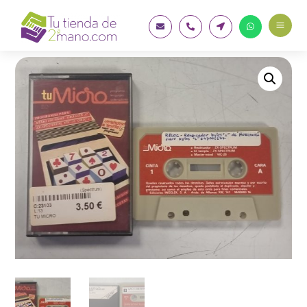
a



