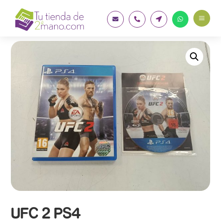
a




UFC 2 PS4