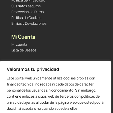
Política de Privacidad
Sus datos seguros
Protección de Datos
Política de Cookies
Envíos y Devoluciones
Mi Cuenta
Mi cuenta
Lista de Deseos
Contacto
Valoramos tu privacidad
Tu Tienda de Segunda Mano, Sambara #101 (Madrid,
28027 – España)
Este portal web únicamente utiliza cookies propias con
912 60 05 55
|
+34 601 23 09 14
finalidad técnica, no recaba ni cede datos de carácter
info@staging.tutiendadesegundamano.com
personal de los usuarios sin conocimiento. Sin embargo,
contiene enlaces a sitios web de terceros con políticas de
privacidad ajenas al titular de la página web que usted podrá
decidir si acepta o no cuando accede a ellos.