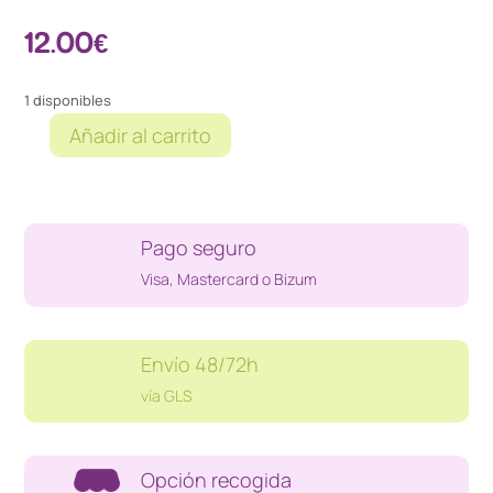
12.00
€
1 disponibles
Añadir al carrito
UFC
2
PS4
cantidad
Pago seguro
Visa, Mastercard o Bizum
Envío 48/72h
vía GLS
Opción recogida