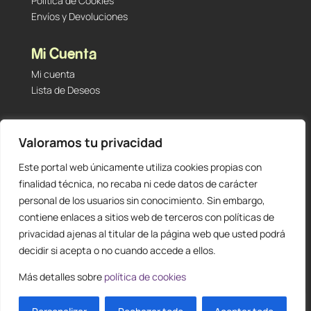
Política de Cookies
Envíos y Devoluciones
Mi Cuenta
Mi cuenta
Lista de Deseos
Contacto
Valoramos tu privacidad
Tu Tienda de Segunda Mano, Sambara #101 (Madrid,
28027 – España)
Este portal web únicamente utiliza cookies propias con
912 60 05 55
|
+34 601 23 09 14
finalidad técnica, no recaba ni cede datos de carácter
info@staging.tutiendadesegundamano.com
personal de los usuarios sin conocimiento. Sin embargo,
contiene enlaces a sitios web de terceros con políticas de
privacidad ajenas al titular de la página web que usted podrá
decidir si acepta o no cuando accede a ellos.
Más detalles sobre
política de cookies
0
ES
Diseño y creación web by
Publydea
© |
Todos los derechos reservados