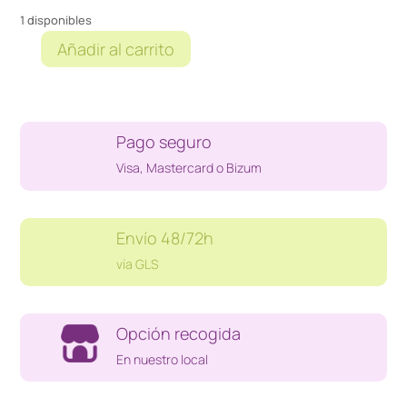
1 disponibles
Añadir al carrito
VASO
IRIMO
ESTRELLADO
26MM
Pago seguro
cantidad
Visa, Mastercard o Bizum
Envío 48/72h
vía GLS
Opción recogida
En nuestro local