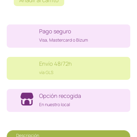
Añadir al carrito
VENTILADOR
AMD
RYZEN
5
Pago seguro
cantidad
Visa, Mastercard o Bizum
Envío 48/72h
vía GLS
Opción recogida
En nuestro local
Descripción