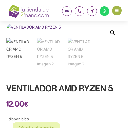
a




VENTILADOR AMD RYZEN 5
12.00
€
1 disponibles