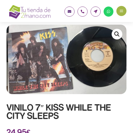
a




VINILO 7″ KISS WHILE THE
CITY SLEEPS
24.95
€