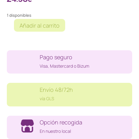
1 disponibles
Añadir al carrito
VINILO
7"
KISS
WHILE
Pago seguro
THE
CITY
Visa, Mastercard o Bizum
SLEEPS
cantidad
Envío 48/72h
vía GLS
Opción recogida
En nuestro local