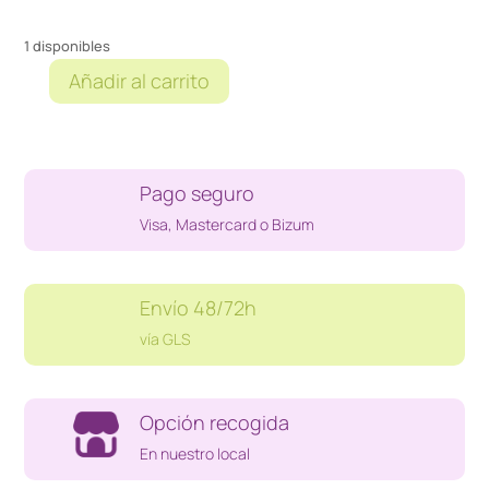
1 disponibles
Añadir al carrito
VINILO
7"
PRETENDERS
2000
Pago seguro
MILLES
cantidad
Visa, Mastercard o Bizum
Envío 48/72h
vía GLS
Opción recogida
En nuestro local