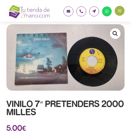
a




VINILO 7″ PRETENDERS 2000
MILLES
5.00
€