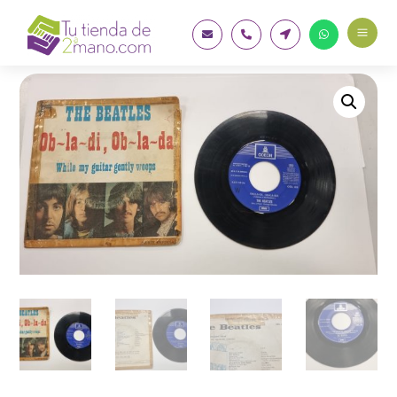
a



