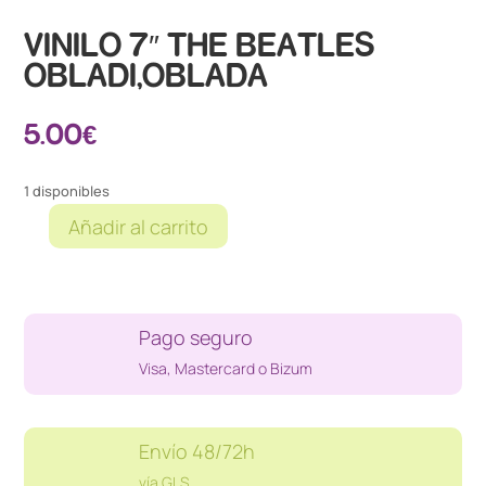
VINILO 7″ THE BEATLES
OBLADI,OBLADA
5.00
€
1 disponibles
Añadir al carrito
VINILO
7"
THE
BEATLES
Pago seguro
OBLADI,OBLADA
cantidad
Visa, Mastercard o Bizum
Envío 48/72h
vía GLS