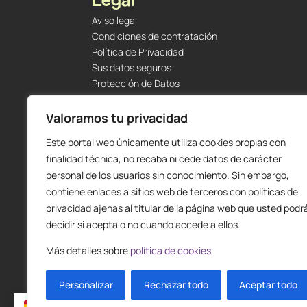
Aviso legal
Condiciones de contratación
Política de Privacidad
Sus datos seguros
Protección de Datos
Política de Cookies
Envíos y Devoluciones
Valoramos tu privacidad
Este portal web únicamente utiliza cookies propias con
finalidad técnica, no recaba ni cede datos de carácter
personal de los usuarios sin conocimiento. Sin embargo,
contiene enlaces a sitios web de terceros con políticas de
privacidad ajenas al titular de la página web que usted podr
decidir si acepta o no cuando accede a ellos.
Más detalles sobre
política de cookies
Personalizar
Rechazar todo
Aceptar todo