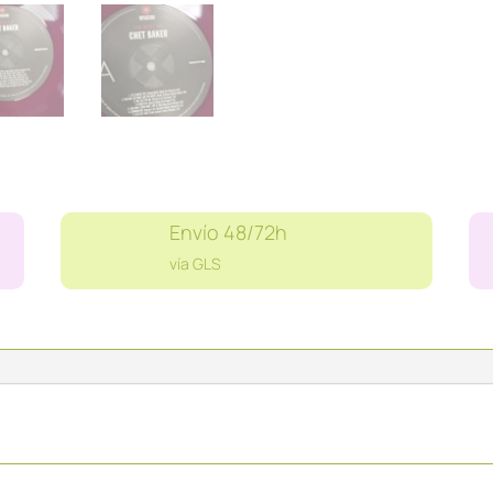
BEST
cantidad
Envío 48/72h
vía GLS