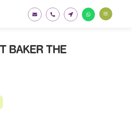
a




ET BAKER THE