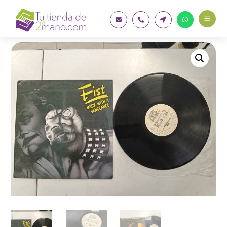
a



