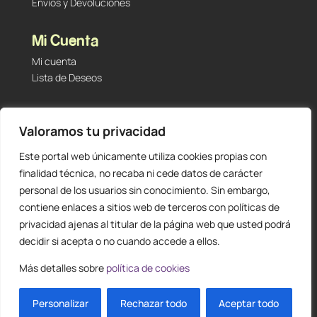
Envíos y Devoluciones
Mi Cuenta
Mi cuenta
Lista de Deseos
Contacto
Valoramos tu privacidad
Tu Tienda de Segunda Mano, Sambara #101 (Madrid,
28027 – España)
Este portal web únicamente utiliza cookies propias con
912 60 05 55
|
+34 601 23 09 14
finalidad técnica, no recaba ni cede datos de carácter
info@staging.tutiendadesegundamano.com
personal de los usuarios sin conocimiento. Sin embargo,
contiene enlaces a sitios web de terceros con políticas de
privacidad ajenas al titular de la página web que usted podrá
decidir si acepta o no cuando accede a ellos.
Más detalles sobre
política de cookies
0
ES
Personalizar
Rechazar todo
Aceptar todo
Diseño y creación web by
Publydea
© |
Todos los derechos reservados