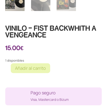
VINILO – FIST BACKWHITH A
VENGEANCE
15.00
€
1 disponibles
Añadir al carrito
VINILO
-
FIST
BACKWHITH
Pago seguro
A
VENGEANCE
Visa, Mastercard o Bizum
cantidad