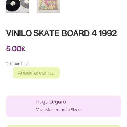
VINILO SKATE BOARD 4 1992
5.00
€
1 disponibles
Añadir al carrito
VINILO
SKATE
BOARD
4
Pago seguro
1992
cantidad
Visa, Mastercard o Bizum