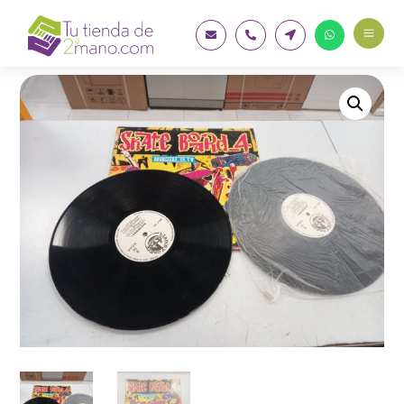
a



