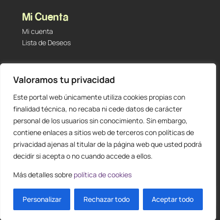
Mi Cuenta
Mi cuenta
Lista de Deseos
Contacto
Valoramos tu privacidad
Tu Tienda de Segunda Mano, Sambara #101 (Madrid,
28027 – España)
Este portal web únicamente utiliza cookies propias con
912 60 05 55
|
+34 601 23 09 14
finalidad técnica, no recaba ni cede datos de carácter
info@staging.tutiendadesegundamano.com
personal de los usuarios sin conocimiento. Sin embargo,
contiene enlaces a sitios web de terceros con políticas de
privacidad ajenas al titular de la página web que usted podrá
decidir si acepta o no cuando accede a ellos.
Más detalles sobre
política de cookies
0
ES
Personalizar
Rechazar todo
Aceptar todo
Diseño y creación web by
Publydea
© |
Todos los derechos reservados