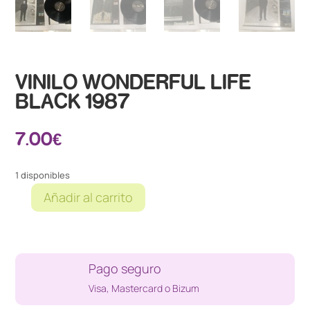
VINILO WONDERFUL LIFE
BLACK 1987
7.00
€
1 disponibles
Añadir al carrito
VINILO
WONDERFUL
LIFE
BLACK
Pago seguro
1987
cantidad
Visa, Mastercard o Bizum