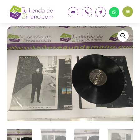
a



