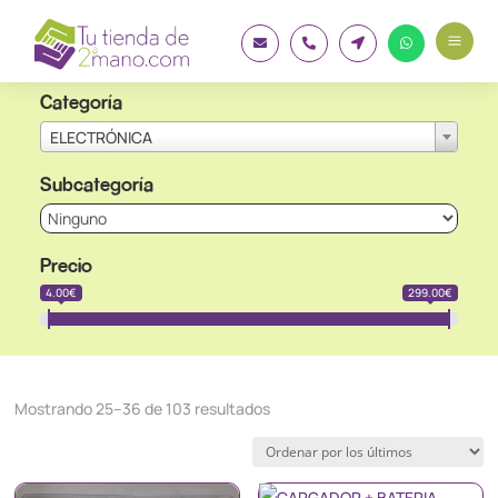
a




Categoría
ELECTRÓNICA
Subcategoría
Precio
4.00€
299.00€
Ordenado
Mostrando 25–36 de 103 resultados
por
los
últimos