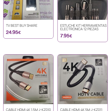
TV BEST BUY SHARE
ESTUCHE KIT HERRAMIENTAS
ELECTRONICA 12 PIEZAS
24.95
€
7.95
€
CABLE HDMI 4K 1,5M J-KZ010
CABLE HDMI 4K 5M J-KZ011