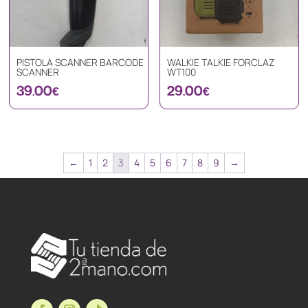
PISTOLA SCANNER BARCODE
WALKIE TALKIE FORCLAZ
SCANNER
WT100
39.00
€
29.00
€
←
1
2
3
4
5
6
7
8
9
→